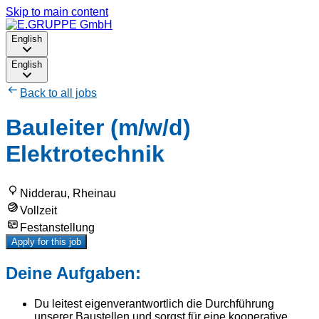
Skip to main content
English
English
Back to all jobs
Bauleiter (m/w/d)
Elektrotechnik
Nidderau, Rheinau
Vollzeit
Festanstellung
Apply for this job
Deine Aufgaben:
Du leitest eigenverantwortlich die Durchführung
unserer Baustellen und sorgst für eine kooperative