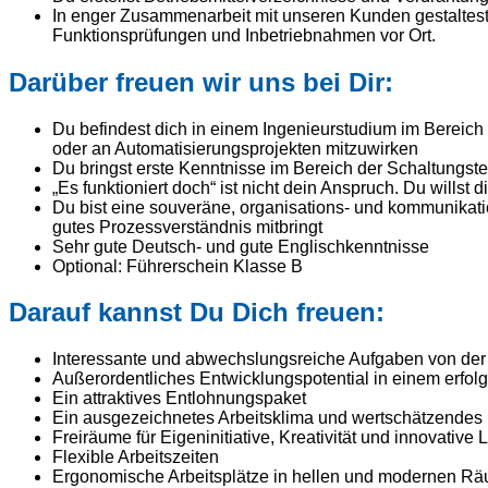
In enger Zusammenarbeit mit unseren Kunden gestaltest
Funktionsprüfungen und Inbetriebnahmen vor Ort.
Darüber freuen wir uns bei Dir:
Du befindest dich in einem Ingenieurstudium im Bereich
oder an Automatisierungsprojekten mitzuwirken
Du bringst erste Kenntnisse im Bereich der Schaltungst
„Es funktioniert doch“ ist nicht dein Anspruch. Du wil
Du bist eine souveräne, organisations- und kommunikation
gutes Prozessverständnis mitbringt
Sehr gute Deutsch- und gute Englischkenntnisse
Optional: Führerschein Klasse B
Darauf kannst Du Dich freuen:
Interessante und abwechslungsreiche Aufgaben von der 
Außerordentliches Entwicklungspotential in einem erfo
Ein attraktives Entlohnungspaket
Ein ausgezeichnetes Arbeitsklima und wertschätzendes 
Freiräume für Eigeninitiative, Kreativität und innovative
Flexible Arbeitszeiten
Ergonomische Arbeitsplätze in hellen und modernen R