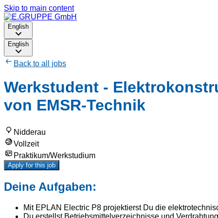
Skip to main content
English
English
Back to all jobs
Werkstudent - Elektrokonstr
von EMSR-Technik
Nidderau
Vollzeit
Praktikum/Werkstudium
Apply for this job
Deine Aufgaben:
Mit EPLAN Electric P8 projektierst Du die elektrotechni
Du erstellst Betriebsmittelverzeichnisse und Verdrah