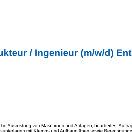
ukteur / Ingenieur (m/w/d) E
sche Ausrüstung von Maschinen und Anlagen, bearbeitest Aufträg
tungsunterlagen mit Klemm- und Aufbauplänen sowie Berechnun