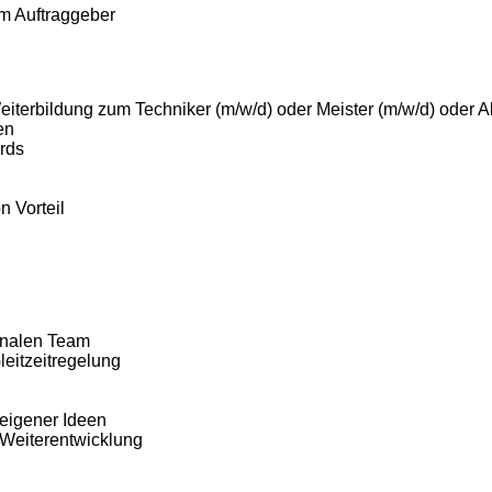
m Auftraggeber
eiterbildung zum Techniker (m/w/d) oder Meister (m/w/d) oder 
en
rds
n Vorteil
ionalen Team
leitzeitregelung
 eigener Ideen
 Weiterentwicklung